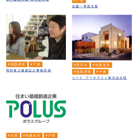
#戸建
佐藤一男様夫妻
#地盤調査
#戸建
#西日本
#地盤改良
岡村泰之建築設計事務所様
#地盤調査
#戸建
リード･アーキテクト株式会社様
#全国
#地盤改良
#戸建