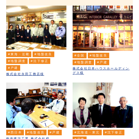
#東海・近畿
#地盤改良
#全国
#地盤改良
#地盤調査
#沈下修正
#地盤調査
#戸建
#戸建
株式会社日本ハウスホールディン
グス様
株式会社永田工務店様
#西日本
#地盤改良
#戸建
#北海道・東北
#沈下修正
栃井建設工業 株式会社様