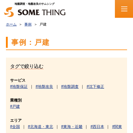
地盤調査・地盤改良のサムシング
ホーム
事例
戸建
事例：戸建
タグで絞り込む
サービス
#地盤保証
#地盤改良
#地盤調査
#沈下修正
業種別
#戸建
エリア
#全国
#北海道・東北
#東海・近畿
#西日本
#関東