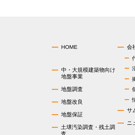
HOME
会
中・大規模建築物向け
地盤事業
地盤調査
地盤改良
サ
地盤保証
ニ
土壌汚染調査・残土調
査